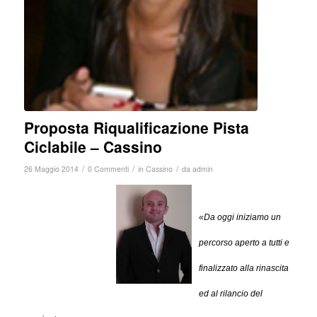
Proposta Riqualificazione Pista
Ciclabile – Cassino
/
/
/
26 Maggio 2014
0 Commenti
in
Cassino
da
admin
«Da oggi iniziamo un
percorso aperto a tutti e
finalizzato alla rinascita
ed al rilancio del