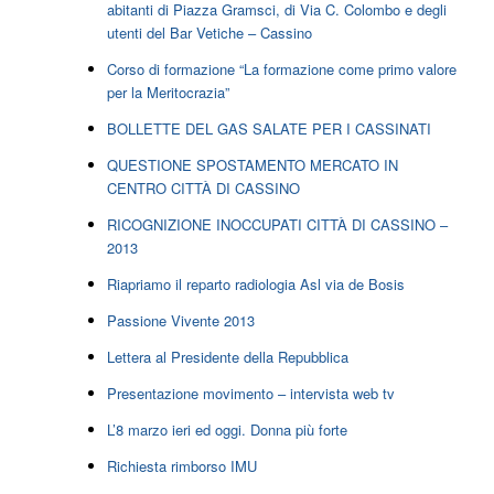
abitanti di Piazza Gramsci, di Via C. Colombo e degli
utenti del Bar Vetiche – Cassino
Corso di formazione “La formazione come primo valore
per la Meritocrazia”
BOLLETTE DEL GAS SALATE PER I CASSINATI
QUESTIONE SPOSTAMENTO MERCATO IN
CENTRO CITTÀ DI CASSINO
RICOGNIZIONE INOCCUPATI CITTÀ DI CASSINO –
2013
Riapriamo il reparto radiologia Asl via de Bosis
Passione Vivente 2013
Lettera al Presidente della Repubblica
Presentazione movimento – intervista web tv
L’8 marzo ieri ed oggi. Donna più forte
Richiesta rimborso IMU