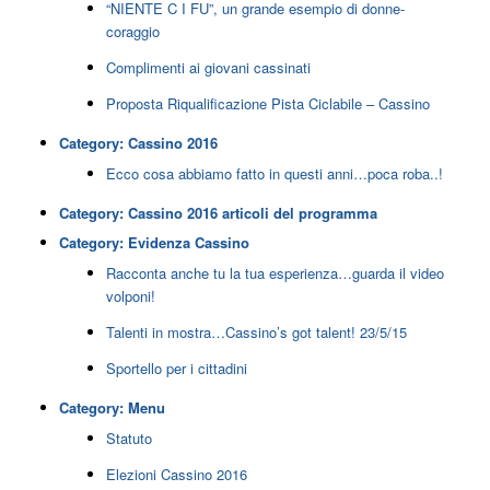
“NIENTE C I FU”, un grande esempio di donne-
coraggio
Complimenti ai giovani cassinati
Proposta Riqualificazione Pista Ciclabile – Cassino
Category:
Cassino 2016
Ecco cosa abbiamo fatto in questi anni…poca roba..!
Category:
Cassino 2016 articoli del programma
Category:
Evidenza Cassino
Racconta anche tu la tua esperienza…guarda il video
volponi!
Talenti in mostra…Cassino’s got talent! 23/5/15
Sportello per i cittadini
Category:
Menu
Statuto
Elezioni Cassino 2016