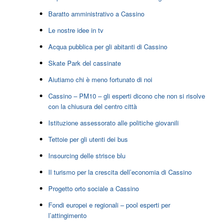
Baratto amministrativo a Cassino
Le nostre idee in tv
Acqua pubblica per gli abitanti di Cassino
Skate Park del cassinate
Aiutiamo chi è meno fortunato di noi
Cassino – PM10 – gli esperti dicono che non si risolve
con la chiusura del centro città
Istituzione assessorato alle politiche giovanili
Tettoie per gli utenti dei bus
Insourcing delle strisce blu
Il turismo per la crescita dell’economia di Cassino
Progetto orto sociale a Cassino
Fondi europei e regionali – pool esperti per
l’attingimento