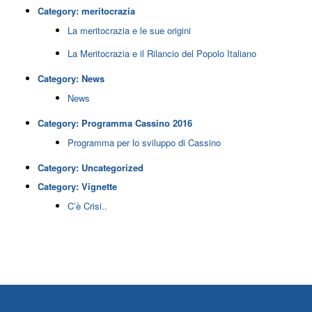
Category:
meritocrazia
La meritocrazia e le sue origini
La Meritocrazia e il Rilancio del Popolo Italiano
Category:
News
News
Category:
Programma Cassino 2016
Programma per lo sviluppo di Cassino
Category:
Uncategorized
Category:
Vignette
C’è Crisi..