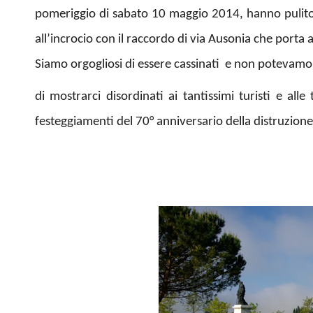
pomeriggio di sabato 10 maggio 2014, hanno pulito da
all’incrocio con il raccordo di via Ausonia che porta 
Siamo orgogliosi di essere cassinati e non potevam
di mostrarci disordinati ai tantissimi turisti e all
festeggiamenti del 70° anniversario della distruzione 