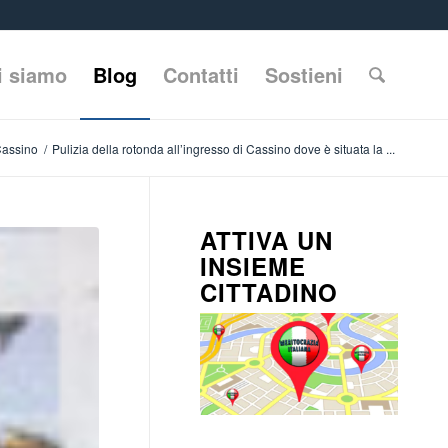
i siamo
Blog
Contatti
Sostieni
assino
/
Pulizia della rotonda all’ingresso di Cassino dove è situata la ...
ATTIVA UN
INSIEME
CITTADINO