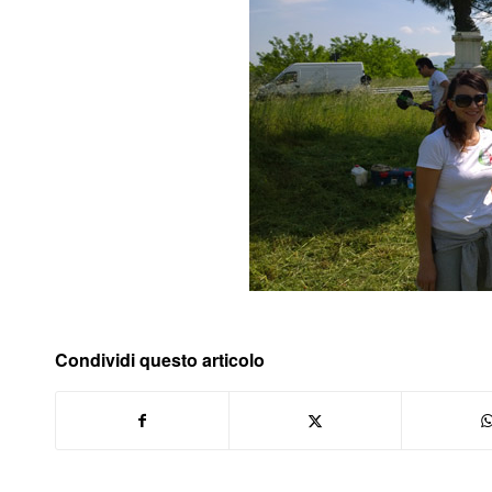
Condividi questo articolo