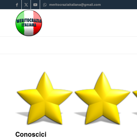
meritocraziaitaliana@gmail.com
Conoscici