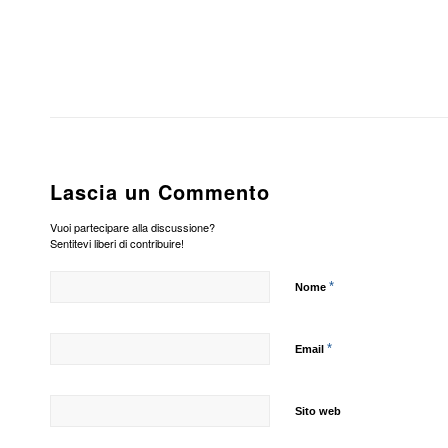
Lascia un Commento
Vuoi partecipare alla discussione?
Sentitevi liberi di contribuire!
*
Nome
*
Email
Sito web