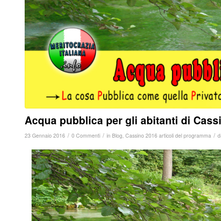
Acqua pubblica per gli abitanti di Cass
/
/
/
23 Gennaio 2016
0 Commenti
in
Blog
,
Cassino 2016 articoli del programma