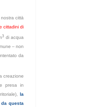
nostra città
e cittadini di
3
 m
di acqua
Comune – non
intentato da
la creazione
se presa in
itoriale),
la
 da questa