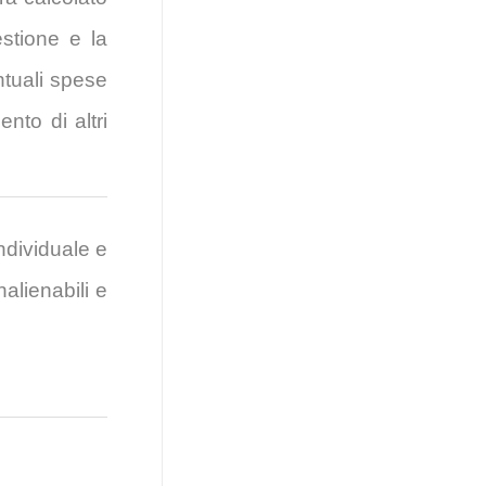
estione e la
entuali spese
nto di altri
ndividuale e
nalienabili e