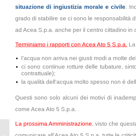
situazione di ingiustizia morale e civile
. I
grado di stabilire se ci sono le responsabilit
ad Acea S.p.a. anche per il centro cittadino in c
Terminiamo i rapporti con Acea Ato 5 S.p.a.
La 
l’acqua non arriva nei giusti modi a molte de
ci sono continue rotture delle tubature, s
contrattuale);
la qualità dell’acqua molto spesso non è del
Questi sono solo alcuni dei motivi di inademp
come Acea Ato 5 S.p.a.
La prossima Amministrazione
, visto che quest
Skate Park del
comunicare all’Acea Ato 5 S.p.a. tutte le critici