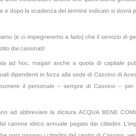
rle e dopo la scadenza del termine indicato si dovrà
iamo (e ci impegneremo a farlo) che il servizio di ge
ito dai cassinati!
ata ad hoc, magari anche a quota di capitale pu
tuali dipendenti in forza alla sede di Cassino di Ace
sumere il personale – sempre di Cassino – per 
i stanno ad abbreviare la dicitura ACQUA BENE CO
dal canone idrico annuale pagato dai cittadini. L’imp
e oggi pagano i cittadini del centro di Cassino, ver