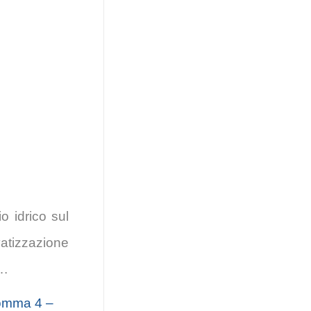
o idrico sul
ivatizzazione
….
comma 4 –