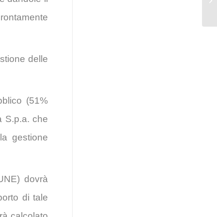
 prontamente
stione delle
bblico (51%
a S.p.a. che
la gestione
MUNE) dovrà
orto di tale
rà calcolato