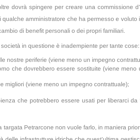
noltre dovrà spingere per creare una commissione d’
à di qualche amministratore che ha permesso e voluto 
ambio di benefit personali o dei propri familiari.
società in questione è inadempiente per tante cose:
lle nostre periferie (viene meno un impegno contrattu
intomo che dovrebbero essere sostituite (viene men
le migliori (viene meno un impegno contrattuale);
ienza che potrebbero essere usati per liberarci da
a targata Petrarcone non vuole farlo, in maniera prior
tà delle infrastrutture idriche che quest’ultima gestis