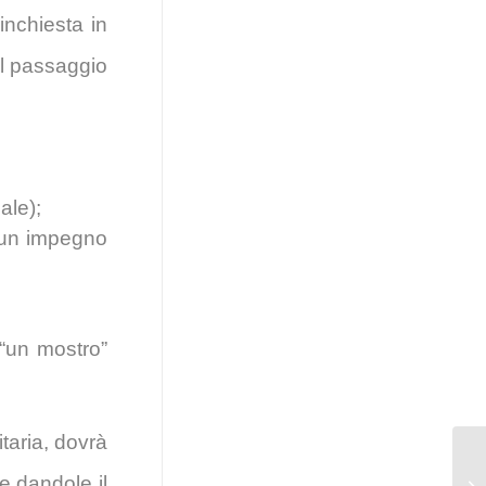
inchiesta in
il passaggio
ale);
o un impegno
 “un mostro”
itaria, dovrà
ce dandole il