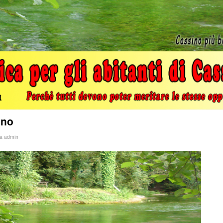
ino
da
admin