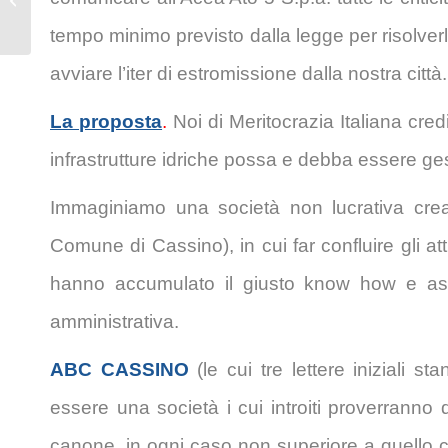
cassinate
tempo minimo previsto dalla legge per risolve
avviare l’iter di estromissione dalla nostra città.
La proposta
.
Noi di Meritocrazia Italiana cred
infrastrutture idriche possa e debba essere gest
Immaginiamo una società non lucrativa cre
Comune di Cassino), in cui far confluire gli at
hanno accumulato il giusto know how e as
amministrativa.
ABC CASSINO
(le cui tre lettere inizial
essere una società i cui introiti proverranno 
canone, in ogni caso non superiore a quello ch